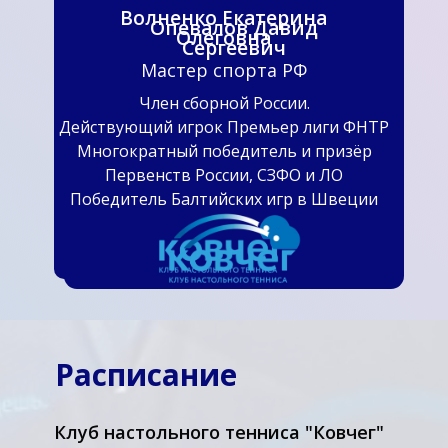
Волненко Екатерина
Опевалов Давид
Олеговна
Сергеевич
Мастер спорта РФ
Член сборной России.
Действующий игрок Премьер лиги ФНТР
Многократный победитель и призёр
Первенств России, СЗФО и ЛО
Победитель Балтийских игр в Швеции
Расписание
Клуб настольного тенниса "Ковчег"