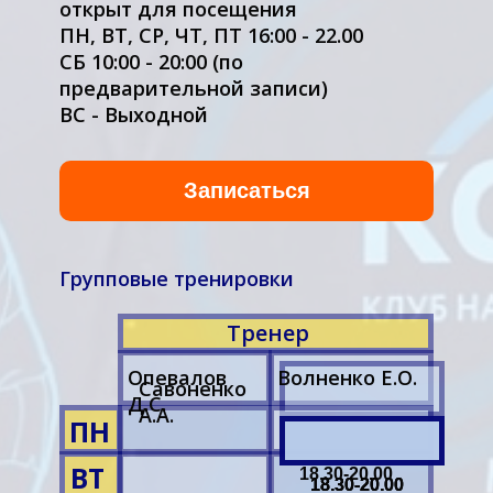
открыт для посещения
ПН, ВТ, СР, ЧТ, ПТ 16:00 - 22.00
СБ 10:00 - 20:00 (по
предварительной записи)
ВС - Выходной
Записаться
Групповые тренировки
Тренер
Опевалов
Волненко Е.О.
Савоненко
Д.С.
А.А.
ПН
ВТ
18.30-20.00
18.30-20.00
18.30-20.00
18.30-20.00