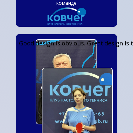
команде
Good design is obvious. Great design is 
Ковалев Андрей